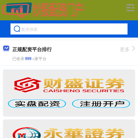
正规配资平台排行
更多
已收录
999
+家平台