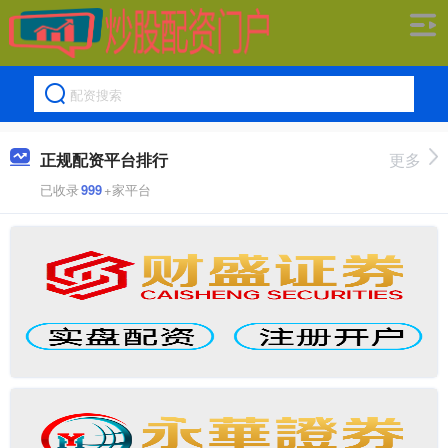
正规配资平台排行
更多
已收录
999
+家平台