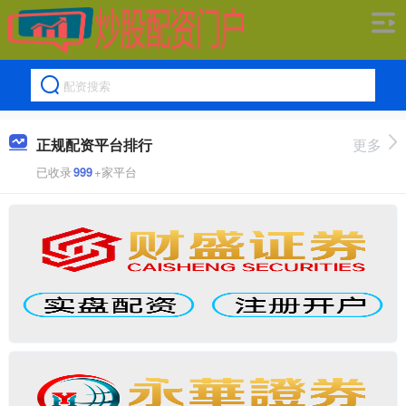
正规配资平台排行
更多
已收录
999
+家平台