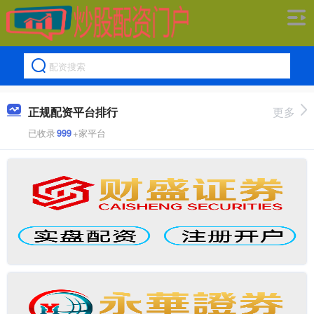
正规配资平台排行
更多
已收录
999
+家平台