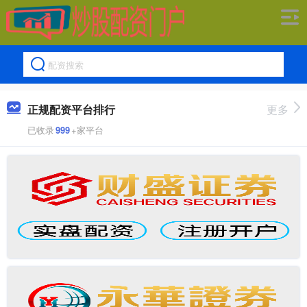
正规配资平台排行
更多
已收录
999
+家平台