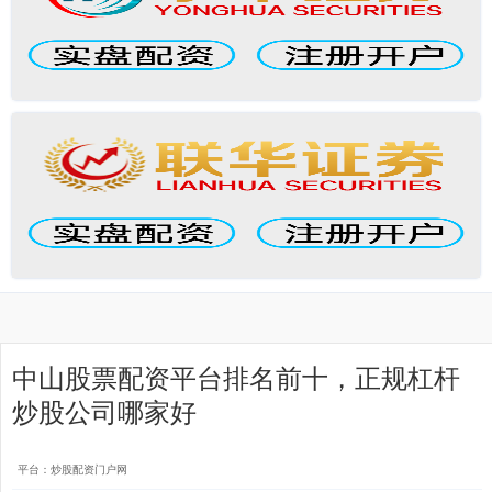
中山股票配资平台排名前十，正规杠杆
炒股公司哪家好
平台：炒股配资门户网