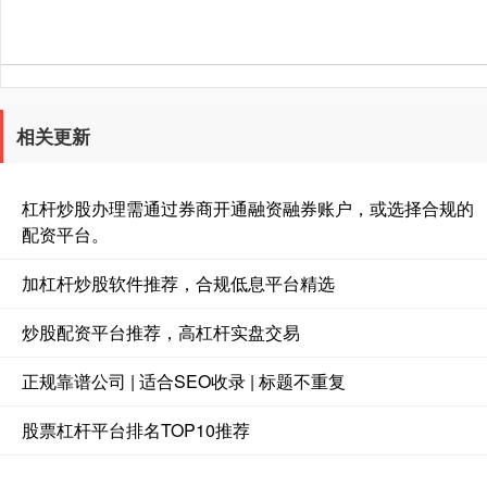
相关更新
杠杆炒股办理需通过券商开通融资融券账户，或选择合规的
配资平台。
加杠杆炒股软件推荐，合规低息平台精选
炒股配资平台推荐，高杠杆实盘交易
正规靠谱公司 | 适合SEO收录 | 标题不重复
股票杠杆平台排名TOP10推荐