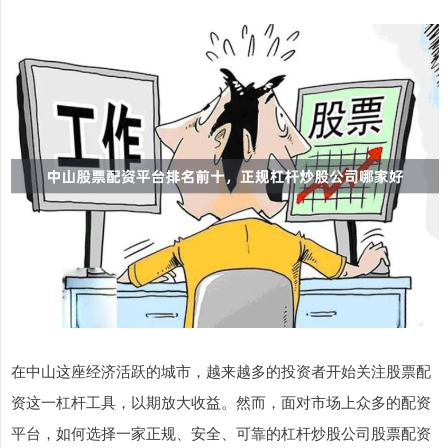
在中山这座经济活跃的城市，越来越多的投资者开始关注股票配
资这一杠杆工具，以期放大收益。然而，面对市场上众多的配资
平台，如何选择一家正规、安全、可靠的杠杆炒股公司股票配资