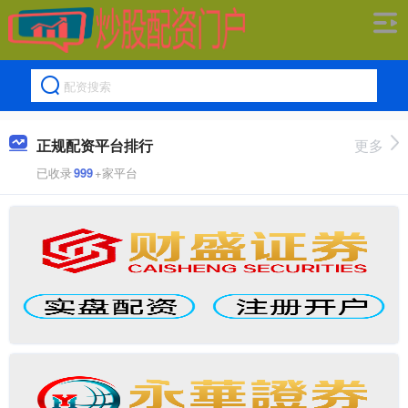
正规配资平台排行
更多
已收录
999
+家平台