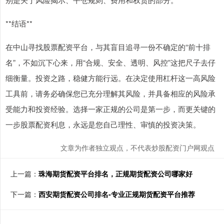
**结语**
在中山寻找股票配资平台，与其盲目追寻一份不确定的“前十排
名”，不如沉下心来，用“合规、安全、透明、风控”这把尺子去仔
细衡量。投资之路，稳健方能行远。在决定使用杠杆这一高风险
工具前，请务必确保您已充分理解其风险，并具备相应的风险承
受能力和投资经验。选择一家正规的公司是第一步，而更关键的
一步股票配资利息，永远是您自己理性、审慎的投资决策。
文章为作者独立观点，不代表炒股配资门户网观点
上一篇：
珠海期货配资平台排名，正规期货配资公司哪家好
下一篇：
西安期货配资公司排名-专业正规期货配资平台推荐