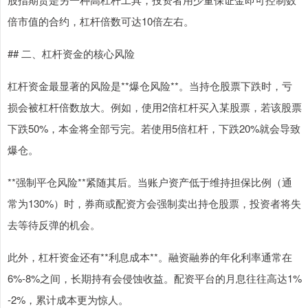
倍市值的合约，杠杆倍数可达10倍左右。
## 二、杠杆资金的核心风险
杠杆资金最显著的风险是**爆仓风险**。当持仓股票下跌时，亏
损会被杠杆倍数放大。例如，使用2倍杠杆买入某股票，若该股票
下跌50%，本金将全部亏完。若使用5倍杠杆，下跌20%就会导致
爆仓。
**强制平仓风险**紧随其后。当账户资产低于维持担保比例（通
常为130%）时，券商或配资方会强制卖出持仓股票，投资者将失
去等待反弹的机会。
此外，杠杆资金还有**利息成本**。融资融券的年化利率通常在
6%-8%之间，长期持有会侵蚀收益。配资平台的月息往往高达1%
-2%，累计成本更为惊人。