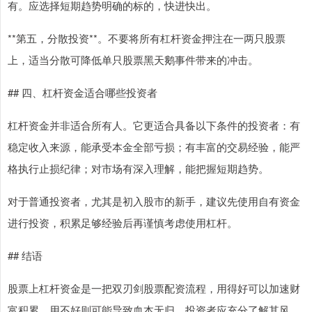
有。应选择短期趋势明确的标的，快进快出。
**第五，分散投资**。不要将所有杠杆资金押注在一两只股票
上，适当分散可降低单只股票黑天鹅事件带来的冲击。
## 四、杠杆资金适合哪些投资者
杠杆资金并非适合所有人。它更适合具备以下条件的投资者：有
稳定收入来源，能承受本金全部亏损；有丰富的交易经验，能严
格执行止损纪律；对市场有深入理解，能把握短期趋势。
对于普通投资者，尤其是初入股市的新手，建议先使用自有资金
进行投资，积累足够经验后再谨慎考虑使用杠杆。
## 结语
股票上杠杆资金是一把双刃剑股票配资流程，用得好可以加速财
富积累，用不好则可能导致血本无归。投资者应充分了解其风