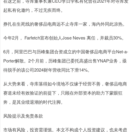
在这之前，寺库董事长兼CEO李日学私有化曾在2021年对寺库发
起私有化邀约，不过无疾而终。
挣扎在生死线的奢侈品电商远不止寺库一家，海内外同此凉热。
今年2月， Farfetch宣布创始人Jose Neves 离任，并裁员30%。
6月，阿里巴巴与历峰集团合资成立的中国奢侈品电商平台Net-a-
Porter解散。2个月前，历峰集团已委托高盛出售YNAP业务，亟
待脱手的该公司2024财年营收同比下滑14%。
从大势来看，寺库落得如今境地不仅缘于经营不善，奢侈品电商
赛道未经有效验证的前提下，只顾在外部资本的助力下蒙眼狂
奔，是其业绩退潮的时代注脚。
风险提示及免责条款
市场有风险，投资需谨慎。本文不构成个人投资建议，也未考虑