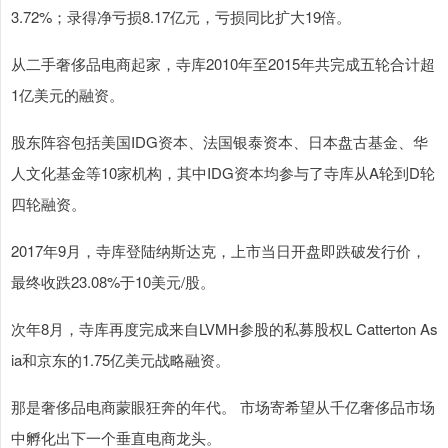
3.72%；录得净亏损8.17亿元，亏损同比扩大19倍。
从二手奢侈品电商起家，寺库2010年至2015年共完成五轮合计超
1亿美元的融资。
股东阵容包括美国IDG资本、法国银泰资本、日本盘古基金、华
人文化基金等10家机构，其中IDG资本均参与了寺库从A轮到D轮
四轮融资。
2017年9月，寺库登陆纳斯达克，上市当日开盘即跌破发行价，
最终收跌23.08%于10美元/股。
次年8月，寺库再度完成来自LVMH参股的私募股权L Catterton As
ia和京东的1.75亿美元战略融资。
那是奢侈品电商蒙眼狂奔的年代。 市场寄希望从千亿奢侈品市场
中孵化出下一个垂直电商龙头。