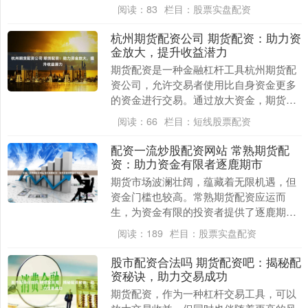
享交易经验，共同探索财富之路。 * **收
阅读：
83
栏目：
股票实盘配资
益率较高：....
杭州期货配资公司 期货配资：助力资
金放大，提升收益潜力
期货配资是一种金融杠杆工具杭州期货配
资公司，允许交易者使用比自身资金更多
的资金进行交易。通过放大资金，期货配
资可以显著提升收益潜力。 1.合理控制杠
阅读：
66
栏目：
短线股票配资
杆比例：控制....
配资一流炒股配资网站 常熟期货配
资：助力资金有限者逐鹿期市
期货市场波澜壮阔，蕴藏着无限机遇，但
资金门槛也较高。常熟期货配资应运而
生，为资金有限的投资者提供了逐鹿期市
的契机。 易配资股票的门槛非常低，一般
阅读：
189
栏目：
股票实盘配资
只需要几千元即可....
股市配资合法吗 期货配资吧：揭秘配
资秘诀，助力交易成功
期货配资，作为一种杠杆交易工具，可以