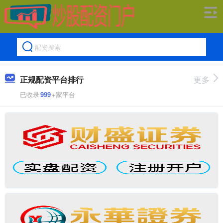
正规配资平台排行
更多
已收录
999
+家平台