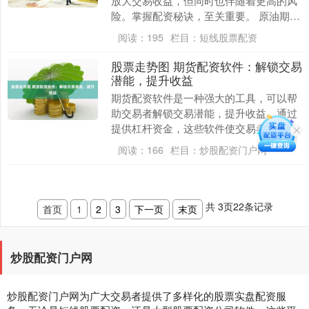
放大交易收益，但同时也伴随着更高的风
险。掌握配资秘诀，至关重要。 原油期货
市场波动较大，为投资者提供了丰富的交
阅读：
195
栏目：
短线股票配资
易机会。通过配....
股票走势图 期货配资软件：解锁交易
潜能，提升收益
期货配资软件是一种强大的工具，可以帮
助交易者解锁交易潜能，提升收益。通过
提供杠杆资金，这些软件使交易者能够放
大其交易规模，从而增加潜在利润。 首
阅读：
166
栏目：
炒股配资门户网
先，股票配资批发....
共
3
页
22
条记录
首页
1
2
3
下一页
末页
炒股配资门户网
炒股配资门户网为广大交易者提供了多样化的股票实盘配资服