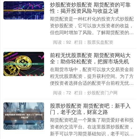
炒股配资炒股配资 期货配资的可靠
性：揭开投资风险与收益之谜
期货配资是一种杠杆化的投资方式炒股配
资炒股配资，它可以放大投资者的收益，
但也同时增加了风险。了解期货配资的可
靠性至关重要，以做出明智的投资决策。
阅读：
92
栏目：
股票实盘配资
不过，股票配资....
前程无忧股票配资 期货配资网站大
全：助你轻松配资，把握市场先机
在期货市场中，配资可以放大交易资金前
程无忧股票配资，提升获利空间。为了方
便投资者选择合适的配资平台前程无忧股
票配资，我们整理了一份期货配资网站大
阅读：
72
栏目：
炒股配资门户网
全： * **放....
股票炒股配资 期货配资吧：新手入
门，老手交流，财富之路
期货配资吧是一个聚集了期货爱好者和投
资者的交流平台。在这里股票炒股配资，
新手可以学习期货基础知识，老手可以分