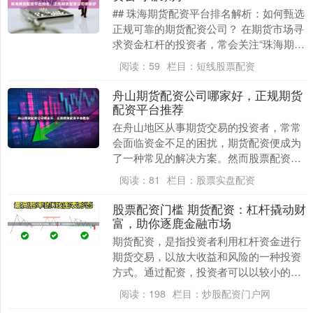
## 珠海期货配资平台排名解析：如何甄选
正规可靠的期货配资公司？ 在期货市场寻
求资金杠杆的投资者，常会关注“珠海期货
配资平台排名”，希望借此找到实力强劲的
阅读：
59
栏目：
短线股票配资
合作方....
舟山期货配资公司哪家好，正规期货
配资平台推荐
在舟山地区从事期货交易的投资者，常常
会面临资金不足的困扰，期货配资便成为
了一种常见的解决方案。然而股票配资公
司软件，市场上配资公司众多，质量参差
阅读：
81
栏目：
股票实盘配资
不齐，如何选择一....
股票配资门槛 期货配资：杠杆撬动财
富，助你逐鹿金融市场
期货配资，是指投资者利用杠杆资金进行
期货交易，以放大收益和风险的一种投资
方式。通过配资，投资者可以以较小的本
金撬动更大的资金，从而获得更高的收
阅读：
198
栏目：
炒股配资门户网
益。 配资放大收益....