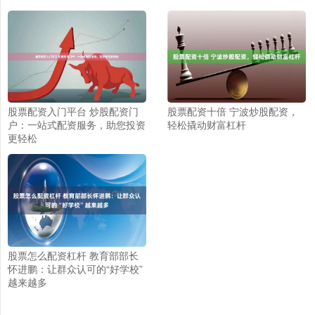
股票配资入门平台 炒股配资门
股票配资十倍 宁波炒股配资，
户：一站式配资服务，助您投资
轻松撬动财富杠杆
更轻松
股票怎么配资杠杆 教育部部长
怀进鹏：让群众认可的“好学校”
越来越多